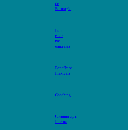
de
Formação
Bem-
estar
nas
empresas
Benefícios
Flexíveis
Coaching
Comunicação
Interna