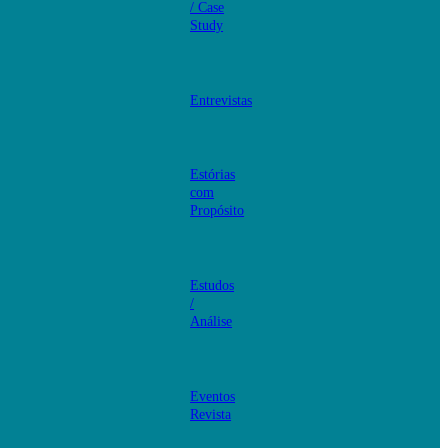
/ Case
Study
Entrevistas
Estórias
com
Propósito
Estudos
/
Análise
Eventos
Revista