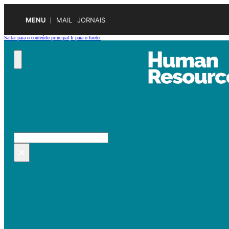
MENU
MAIL
JORNAIS
Saltar para o conteúdo principal
Ir para o footer
Pesquisar no site
Pesquisar
×