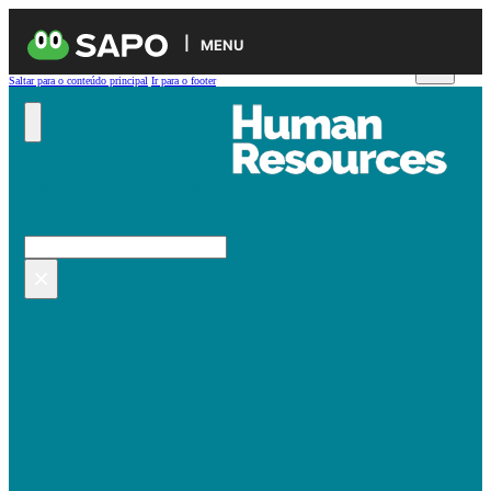
MENU
Saltar para o conteúdo principal
Ir para o footer
Pesquisar no site
Pesquisar
×