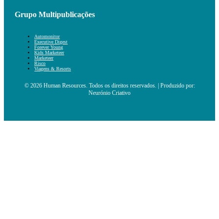
Grupo Multipublicações
Automonitor
Executive Digest
Forever Young
Kids Marketeer
Marketeer
Risco
Viagens & Resorts
© 2026 Human Resources. Todos os direitos reservados. | Produzido por:
Neurónio Criativo