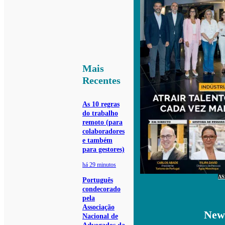
Mais
Recentes
As 10 regras
do trabalho
remoto (para
colaboradores
e também
para gestores)
há 29 minutos
AS
Português
condecorado
pela
Associação
News
Nacional de