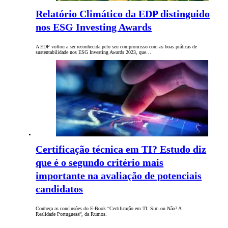
Relatório Climático da EDP distinguido
nos ESG Investing Awards
A EDP voltou a ser reconhecida pelo seu compromisso com as boas práticas de
sustentabilidade nos ESG Investing Awards 2023, que…
Certificação técnica em TI? Estudo diz
que é o segundo critério mais
importante na avaliação de potenciais
candidatos
Conheça as conclusões do E-Book “Certificação em TI: Sim ou Não? A
Realidade Portuguesa”, da Rumos.