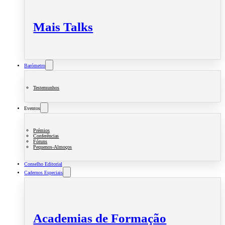
Mais Talks
Barómetro
Testemunhos
Eventos
Prémios
Conferências
Fóruns
Pequenos-Almoços
Conselho Editorial
Cadernos Especiais
Academias de Formação