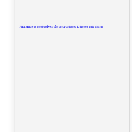
Finalmente os combustíveis vão voltar a descer. E descem dois dígitos