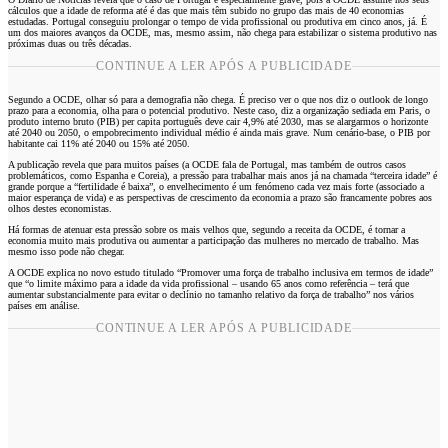
cálculos que a idade de reforma até é das que mais têm subido no grupo das mais de 40 economias
estudadas. Portugal conseguiu prolongar o tempo de vida profissional ou produtiva em cinco anos, já. É
um dos maiores avanços da OCDE, mas, mesmo assim, não chega para estabilizar o sistema produtivo nas
próximas duas ou três décadas.
CONTINUE A LER APÓS A PUBLICIDADE
Segundo a OCDE, olhar só para a demografia não chega. É preciso ver o que nos diz o outlook de longo
prazo para a economia, olha para o potencial produtivo. Neste caso, diz a organização sediada em Paris, o
produto interno bruto (PIB) per capita português deve cair 4,9% até 2030, mas se alargarmos o horizonte
até 2040 ou 2050, o empobrecimento individual médio é ainda mais grave. Num cenário-base, o PIB por
habitante cai 11% até 2040 ou 15% até 2050.
A publicação revela que para muitos países (a OCDE fala de Portugal, mas também de outros casos
problemáticos, como Espanha e Coreia), a pressão para trabalhar mais anos já na chamada “terceira idade” é
grande porque a “fertilidade é baixa”, o envelhecimento é um fenómeno cada vez mais forte (associado a
maior esperança de vida) e as perspectivas de crescimento da economia a prazo são francamente pobres aos
olhos destes economistas.
Há formas de atenuar esta pressão sobre os mais velhos que, segundo a receita da OCDE, é tornar a
economia muito mais produtiva ou aumentar a participação das mulheres no mercado de trabalho. Mas
mesmo isso pode não chegar.
A OCDE explica no novo estudo titulado “Promover uma força de trabalho inclusiva em termos de idade”
que “o limite máximo para a idade da vida profissional – usando 65 anos como referência – terá que
aumentar substancialmente para evitar o declínio no tamanho relativo da força de trabalho” nos vários
países em análise.
CONTINUE A LER APÓS A PUBLICIDADE