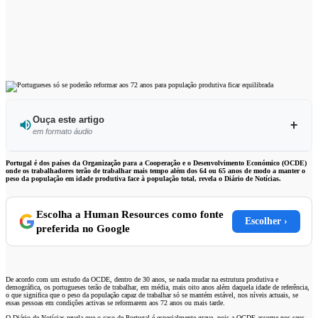
Ouça este artigo
em formato áudio
Ouvir este artigo
Portugal é dos países da Organização para a Cooperação e o Desenvolvimento Económico (OCDE)
onde os trabalhadores terão de trabalhar mais tempo além dos 64 ou 65 anos de modo a manter o
peso da população em idade produtiva face à população total, revela o Diário de Notícias.
Escolha a Human Resources como fonte
Escolher ›
preferida no Google
De acordo com um estudo da OCDE, dentro de 30 anos, se nada mudar na estrutura produtiva e
demográfica, os portugueses terão de trabalhar, em média, mais oito anos além daquela idade de referência,
o que significa que o peso da população capaz de trabalhar só se mantém estável, nos níveis actuais, se
essas pessoas em condições activas se reformarem aos 72 anos ou mais tarde.
O Diário de Notícias revela que o caso de Portugal é especialmente grave, pois a OCDE assume nos seus