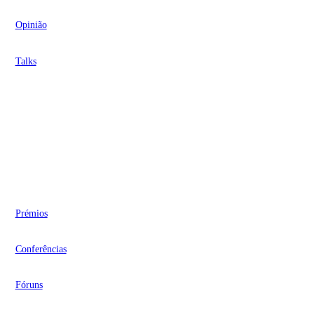
Opinião
Talks
Videocasts
Eventos
Prémios
Conferências
Fóruns