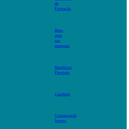
de
Formação
Bem-
estar
nas
empresas
Benefícios
Flexíveis
Coaching
Comunicação
Interna