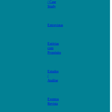
/ Case
Study
Entrevistas
Estórias
com
Propósito
Estudos
/
Análise
Eventos
Revista