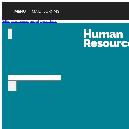
MENU
MAIL
JORNAIS
Saltar para o conteúdo principal
Ir para o footer
Pesquisar no site
Pesquisar
×