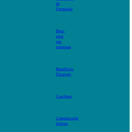
de
Formação
Bem-
estar
nas
empresas
Benefícios
Flexíveis
Coaching
Comunicação
Interna