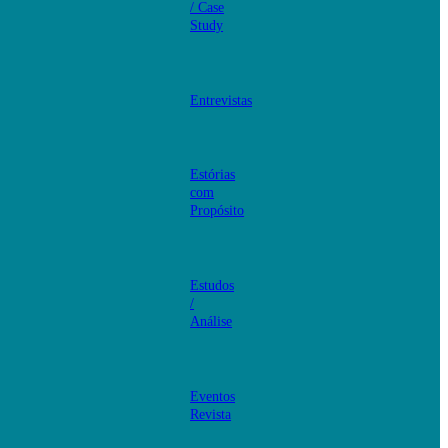
/ Case
Study
Entrevistas
Estórias
com
Propósito
Estudos
/
Análise
Eventos
Revista