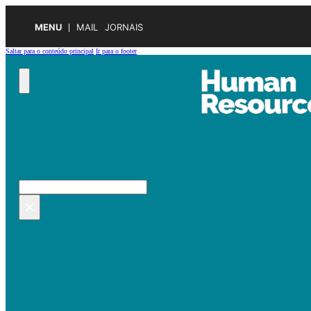
MENU
MAIL
JORNAIS
Saltar para o conteúdo principal
Ir para o footer
Pesquisar no site
Pesquisar
×