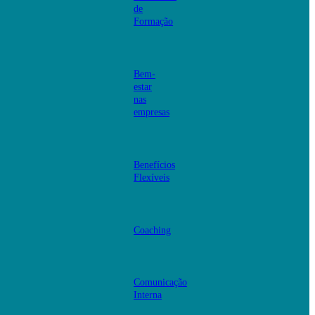
de
Formação
Bem-
estar
nas
empresas
Benefícios
Flexíveis
Coaching
Comunicação
Interna