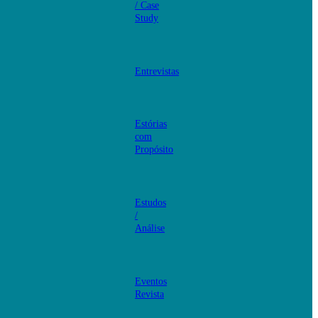
/ Case
Study
Entrevistas
Estórias
com
Propósito
Estudos
/
Análise
Eventos
Revista