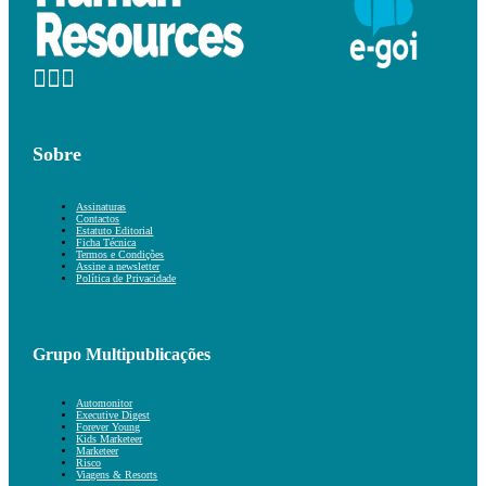
Sobre
Assinaturas
Contactos
Estatuto Editorial
Ficha Técnica
Termos e Condições
Assine a newsletter
Política de Privacidade
Grupo Multipublicações
Automonitor
Executive Digest
Forever Young
Kids Marketeer
Marketeer
Risco
Viagens & Resorts