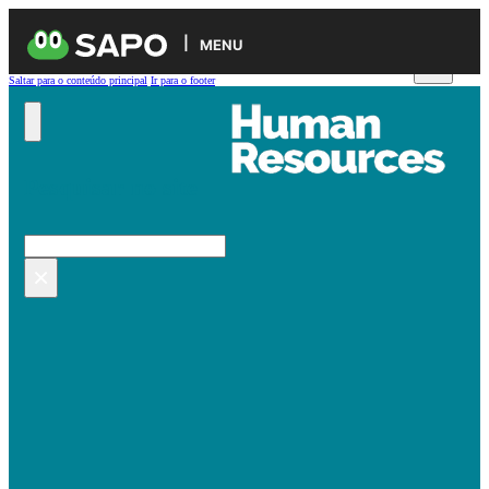
MENU
Saltar para o conteúdo principal
Ir para o footer
Pesquisar no site
Pesquisar
×