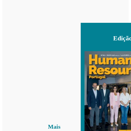
Ediçã
Mais