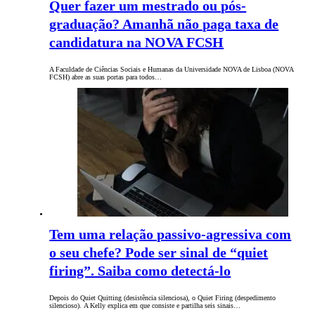
Quer fazer um mestrado ou pós-
graduação? Amanhã não paga taxa de
candidatura na NOVA FCSH
A Faculdade de Ciências Sociais e Humanas da Universidade NOVA de Lisboa (NOVA
FCSH) abre as suas portas para todos…
Tem uma relação passivo-agressiva com
o seu chefe? Pode ser sinal de “quiet
firing”. Saiba como detectá-lo
Depois do Quiet Quitting (desistência silenciosa), o Quiet Firing (despedimento
silencioso). A Kelly explica em que consiste e partilha seis sinais…