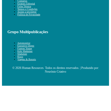
Contactos
Estatuto Editorial
Ficha Técnica
Termos e Condições
Assine a newsletter
Política de Privacidade
Grupo Multipublicações
Automonitor
Executive Digest
Forever Young
Kids Marketeer
Marketeer
Risco
Viagens & Resorts
© 2026 Human Resources. Todos os direitos reservados. | Produzido por:
Neurónio Criativo