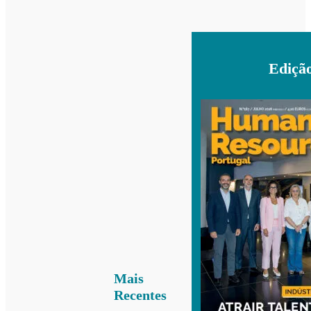
Ediçã
Mais
Recentes