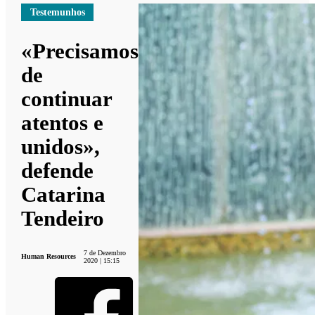
Testemunhos
«Precisamos
de
continuar
atentos e
unidos»,
defende
Catarina
Tendeiro
7 de Dezembro
Human Resources
2020 | 15:15