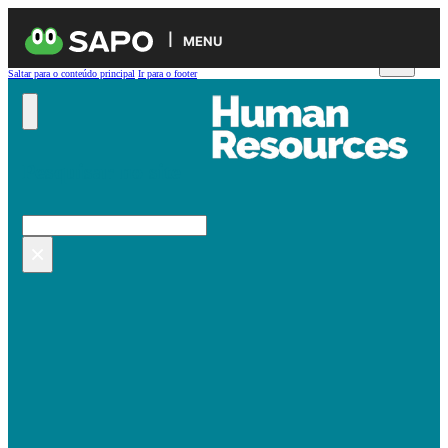
MENU
Saltar para o conteúdo principal
Ir para o footer
Pesquisar no site
Pesquisar
×