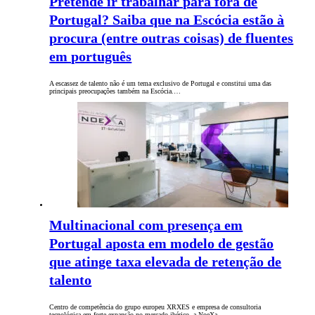
Pretende ir trabalhar para fora de
Portugal? Saiba que na Escócia estão à
procura (entre outras coisas) de fluentes
em português
A escassez de talento não é um tema exclusivo de Portugal e constitui uma das
principais preocupações também na Escócia.…
Multinacional com presença em
Portugal aposta em modelo de gestão
que atinge taxa elevada de retenção de
talento
Centro de competência do grupo europeu XRXES e empresa de consultoria
tecnológica em forte expansão no mercado ibérico, a NoeXa…