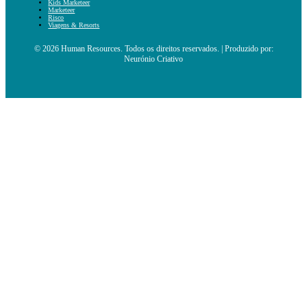
Kids Marketeer
Marketeer
Risco
Viagens & Resorts
© 2026 Human Resources. Todos os direitos reservados. | Produzido por:
Neurónio Criativo