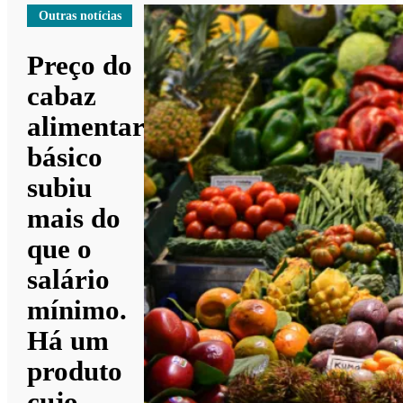
Outras notícias
Preço do
cabaz
alimentar
básico
subiu
mais do
que o
salário
mínimo.
Há um
produto
cujo