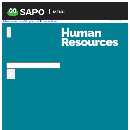
MENU
Saltar para o conteúdo principal
Ir para o footer
Pesquisar no site
Pesquisar
×