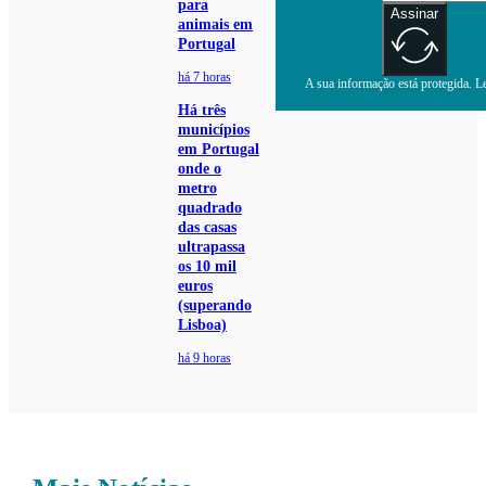
para
Assinar
animais em
Portugal
há 7 horas
A sua informação está protegida. Le
Há três
municípios
em Portugal
onde o
metro
quadrado
das casas
ultrapassa
os 10 mil
euros
(superando
Lisboa)
há 9 horas