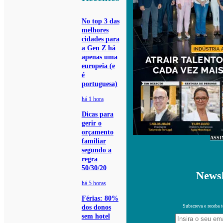
No top 3 das
melhores
cidades para
a Gen Z há
apenas uma
europeia (e
é
portuguesa)
há 1 hora
Dicas para
gerir o
orçamento
ASSI
familiar
segundo a
regra
50/30/20
Newsl
há 5 horas
Férias: 80%
Subscreva e receba 
dos donos
sem hotel