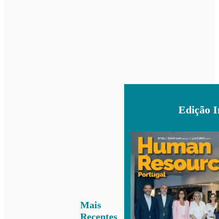
Edição 
Mais
Recentes