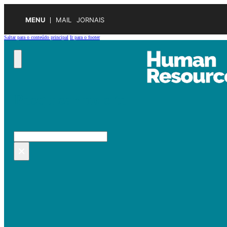
MENU
MAIL
JORNAIS
Saltar para o conteúdo principal
Ir para o footer
Pesquisar no site
Pesquisar
×