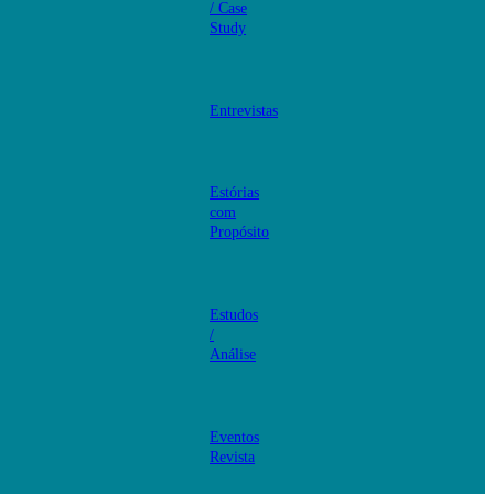
/ Case
Study
Entrevistas
Estórias
com
Propósito
Estudos
/
Análise
Eventos
Revista