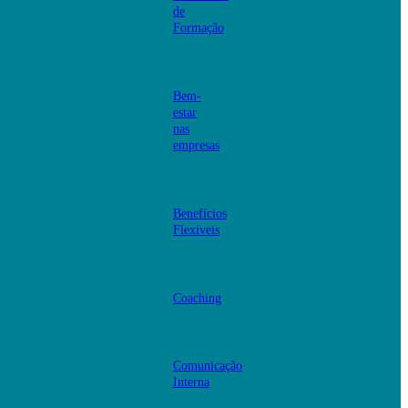
de
Formação
Bem-
estar
nas
empresas
Benefícios
Flexíveis
Coaching
Comunicação
Interna