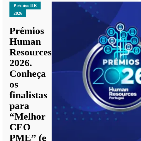
Prémios HR
2026
Prémios
Human
Resources
2026.
Conheça
os
finalistas
para
“Melhor
CEO
PME” (e