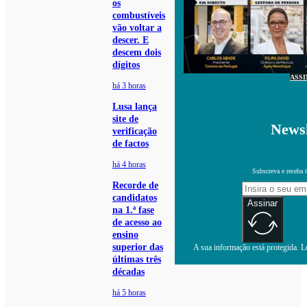
os
combustíveis
vão voltar a
descer. E
descem dois
dígitos
ASS
há 3 horas
Lusa lança
site de
Newsl
verificação
de factos
há 4 horas
Subscreva e receba 
Recorde de
candidatos
Assinar
na 1.ª fase
de acesso ao
ensino
superior das
A sua informação está protegida. Le
últimas três
décadas
há 5 horas