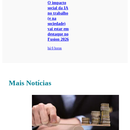
O impacto
social da IA
no trabalho
(e na
sociedade)
vai estar em
destaque no
Fusion 2026
há 6 horas
Mais Notícias