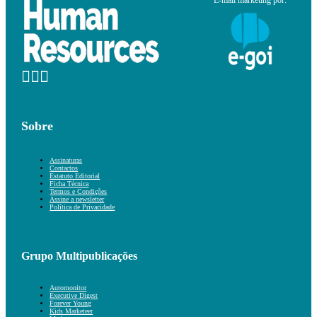
E-mail marketing por:
Sobre
Assinaturas
Contactos
Estatuto Editorial
Ficha Técnica
Termos e Condições
Assine a newsletter
Política de Privacidade
Grupo Multipublicações
Automonitor
Executive Digest
Forever Young
Kids Marketeer