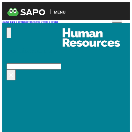
MENU
Saltar para o conteúdo principal
Ir para o footer
Pesquisar no site
Pesquisar
×