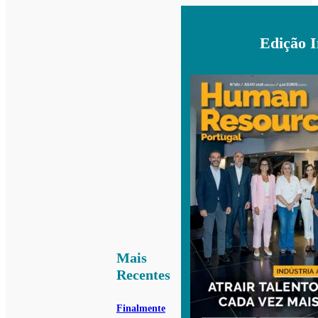
Edição 
Mais
Recentes
Finalmente