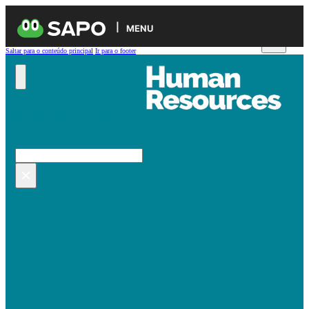
MENU
Saltar para o conteúdo principal
Ir para o footer
Pesquisar no site
Pesquisar
×