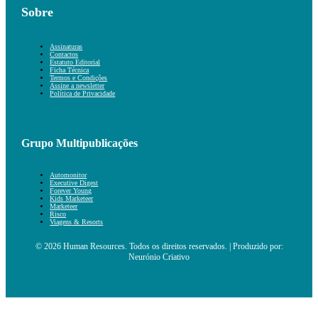
Sobre
Assinaturas
Contactos
Estatuto Editorial
Ficha Técnica
Termos e Condições
Assine a newsletter
Política de Privacidade
Grupo Multipublicações
Automonitor
Executive Digest
Forever Young
Kids Marketeer
Marketeer
Risco
Viagens & Resorts
© 2026 Human Resources. Todos os direitos reservados. | Produzido por:
Neurónio Criativo