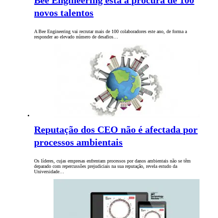
Bee Engineering está à procura de 100
novos talentos
A Bee Engineering vai recrutar mais de 100 colaboradores este ano, de forma a
responder ao elevado número de desafios…
Reputação dos CEO não é afectada por
processos ambientais
Os líderes, cujas empresas enfrentam processos por danos ambientais não se têm
deparado com repercussões prejudiciais na sua reputação, revela estudo da
Universidade…