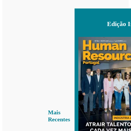
Edição 
Mais
Recentes