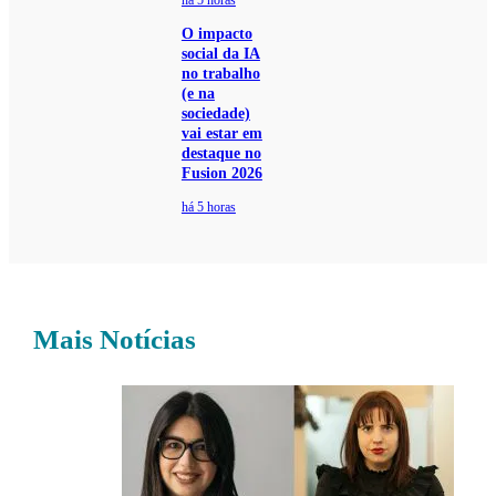
há 5 horas
O impacto
social da IA
no trabalho
(e na
sociedade)
vai estar em
destaque no
Fusion 2026
há 5 horas
Mais Notícias