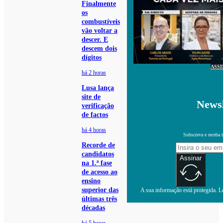
Finalmente
os
combustíveis
vão voltar a
descer. E
descem dois
dígitos
ASS
há 2 horas
Lusa lança
site de
Newsl
verificação
de factos
há 4 horas
Subscreva e receba 
Recorde de
candidatos
Assinar
na 1.ª fase
de acesso ao
ensino
superior das
A sua informação está protegida. Le
últimas três
décadas