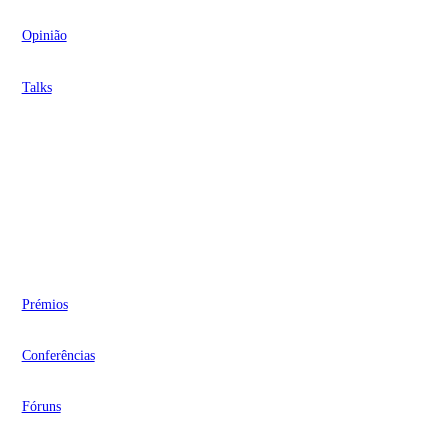
Opinião
Talks
Videocasts
Eventos
Prémios
Conferências
Fóruns