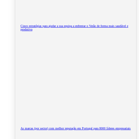
Cinco estratégias para ajudar a sua equipa a enfrentar o Verão de forma mais saudável e
produtiva
As marcas (por sector) com melhor reputação em Portugal para 8000 líderes empresariais