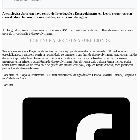
Ouvir este artigo
A tecnológica abriu um novo centro de Investigação e Desenvolvimento em Leiria e quer recrutar
cerca de dez colaboradores nas instituições de ensino da região.
Ao longo dos primeiros três anos, a Primavera BSS irá investir cerca de um milhão de euros neste novo
polo de investigação e desenvolvimento.
CONTINUE A LER APÓS A PUBLICIDADE
Tendo a sua sede em Braga, onde conta com uma equipa de engenharia de cerca de 150 profissionais
especializados, a empresa sentiu a necessidade de estender a sua área de desenvolvimento para outras regiões
do país, esperando dessa forma aceder mais facilmente a recursos especializados. «Em Leiria vamos
promover uma primeira experiência de desenvolvimento fora da nossa sede e dessa forma iremos poder
testar novos modelos de trabalho e de gestão das nossas equipas», explica David Afonso, vice-presidente
para a área de desenvolvimento.
Para além de Braga, a Primaversa BSS tem actualmente delegações em Lisboa, Madrid, Luanda, Maputo e
na Cidade da Praia.
Partilhar