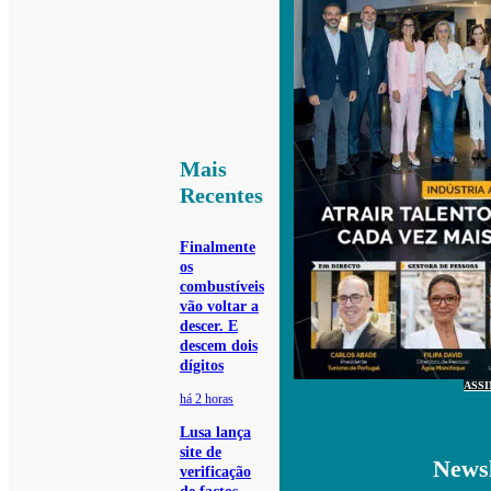
Mais
Recentes
Finalmente
os
combustíveis
vão voltar a
descer. E
descem dois
dígitos
ASS
há 2 horas
Lusa lança
site de
Newsl
verificação