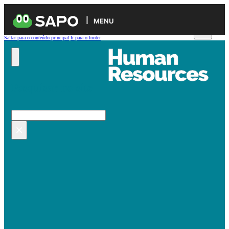
MENU
Saltar para o conteúdo principal
Ir para o footer
Pesquisar no site
Pesquisar
×