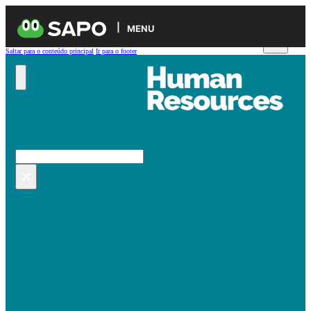
MENU
Saltar para o conteúdo principal
Ir para o footer
Pesquisar no site
Pesquisar
×