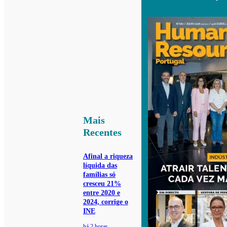
Mais
Recentes
Afinal a riqueza
líquida das
famílias só
cresceu 21%
entre 2020 e
2024, corrige o
INE
há 2 horas