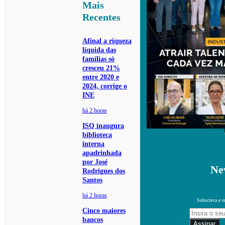
Mais
Recentes
Afinal a riqueza
líquida das
famílias só
cresceu 21%
entre 2020 e
2024, corrige o
INE
há 2 horas
ISQ inaugura
biblioteca
interna
apadrinhada
por José
Ne
Rodrigues dos
Santos
há 2 horas
Subscreva e r
Cinco maiores
bancos
Assinar