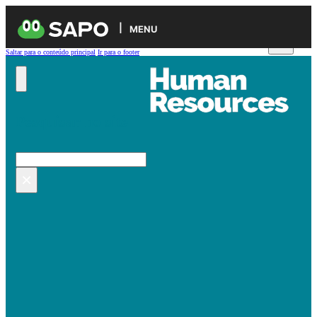
MENU
Saltar para o conteúdo principal
Ir para o footer
Pesquisar no site
Pesquisar
×