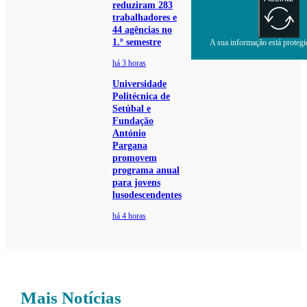
reduziram 283
trabalhadores e
44 agências no
1.º semestre
A sua informação está protegid
há 3 horas
Universidade
Politécnica de
Setúbal e
Fundação
António
Pargana
promovem
programa anual
para jovens
lusodescendentes
há 4 horas
Mais Notícias