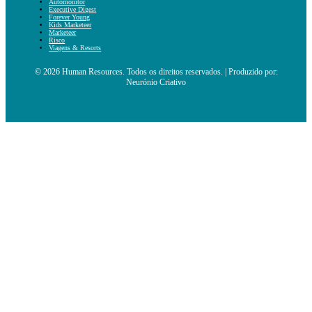
Automonitor
Executive Digest
Forever Young
Kids Marketeer
Marketeer
Risco
Viagens & Resorts
© 2026 Human Resources. Todos os direitos reservados. | Produzido por:
Neurónio Criativo