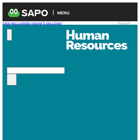
MENU
Saltar para o conteúdo principal
Ir para o footer
Pesquisar no site
Pesquisar
×