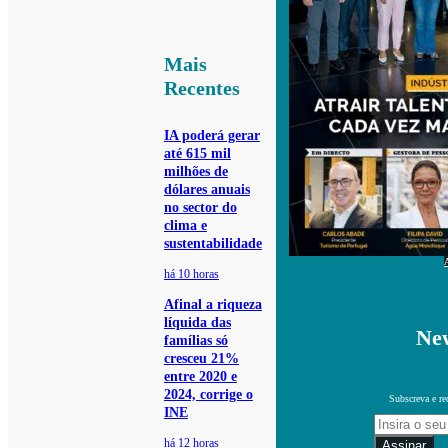
Mais
Recentes
IA poderá gerar
até 615 mil
milhões de
dólares anuais
no sector do
clima e
sustentabilidade
há 10 horas
Afinal a riqueza
líquida das
New
famílias só
cresceu 21%
entre 2020 e
2024, corrige o
Subscreva e re
INE
há 12 horas
Assinar