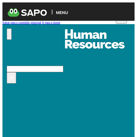
MENU
Saltar para o conteúdo principal
Ir para o footer
Pesquisar no site
Pesquisar
×