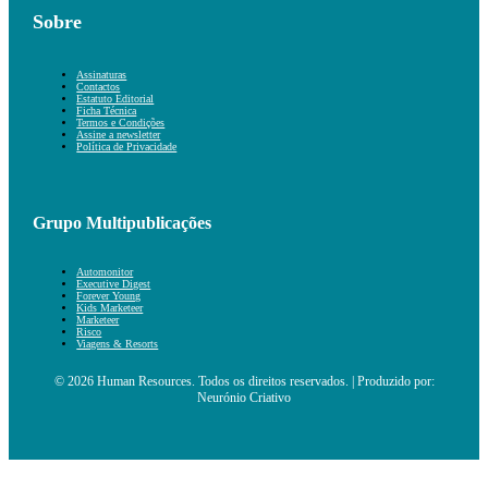
Sobre
Assinaturas
Contactos
Estatuto Editorial
Ficha Técnica
Termos e Condições
Assine a newsletter
Política de Privacidade
Grupo Multipublicações
Automonitor
Executive Digest
Forever Young
Kids Marketeer
Marketeer
Risco
Viagens & Resorts
© 2026 Human Resources. Todos os direitos reservados. | Produzido por:
Neurónio Criativo