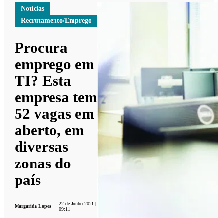
Notícias
Recrutamento/Emprego
Procura
emprego em
TI? Esta
empresa tem
52 vagas em
aberto, em
diversas
zonas do
país
22 de Junho 2021 |
Margarida Lopes
09:11