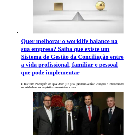
Quer melhorar o worklife balance na
sua empresa? Saiba que existe um
Sistema de Gestão da Conciliação entre
a vida profissional, familiar e pessoal
que pode implementar
O Instituto Português da Qualidade (IPQ) foi pioneiro a nível europeu e internacional
ao estabelecer os requisitos necessários a uma…