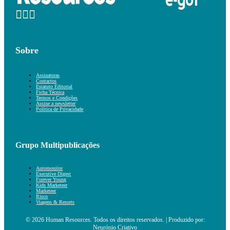
Sobre
Assinaturas
Contactos
Estatuto Editorial
Ficha Técnica
Termos e Condições
Assine a newsletter
Política de Privacidade
Grupo Multipublicações
Automonitor
Executive Digest
Forever Young
Kids Marketeer
Marketeer
Risco
Viagens & Resorts
© 2026 Human Resources. Todos os direitos reservados. | Produzido por:
Neurónio Criativo