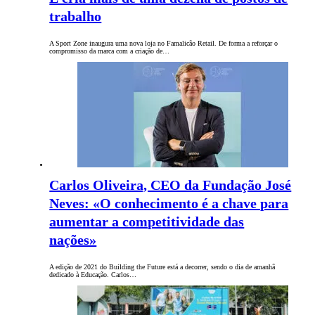
trabalho
A Sport Zone inaugura uma nova loja no Famalicão Retail. De forma a reforçar o
compromisso da marca com a criação de…
Carlos Oliveira, CEO da Fundação José
Neves: «O conhecimento é a chave para
aumentar a competitividade das
nações»
A edição de 2021 do Building the Future está a decorrer, sendo o dia de amanhã
dedicado à Educação. Carlos…