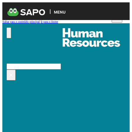
MENU
Saltar para o conteúdo principal
Ir para o footer
Pesquisar no site
Pesquisar
×