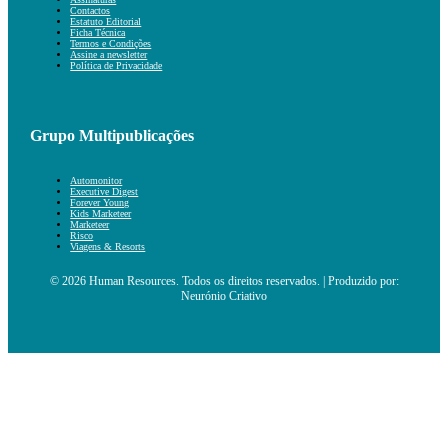
Contactos
Estatuto Editorial
Ficha Técnica
Termos e Condições
Assine a newsletter
Política de Privacidade
Grupo Multipublicações
Automonitor
Executive Digest
Forever Young
Kids Marketeer
Marketeer
Risco
Viagens & Resorts
© 2026 Human Resources. Todos os direitos reservados. | Produzido por:
Neurónio Criativo