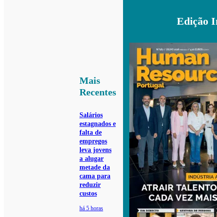
Edição 
Mais
Recentes
Salários
estagnados e
falta de
empregos
leva jovens
a alugar
metade da
cama para
reduzir
custos
há 5 horas