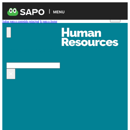
MENU
Saltar para o conteúdo principal
Ir para o footer
Pesquisar no site
Pesquisar
×