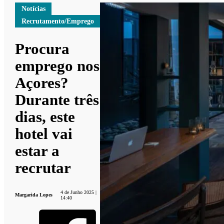
Notícias
Recrutamento/Emprego
Procura
emprego nos
Açores?
Durante três
dias, este
hotel vai
estar a
recrutar
4 de Junho 2025 |
Margarida Lopes
14:40