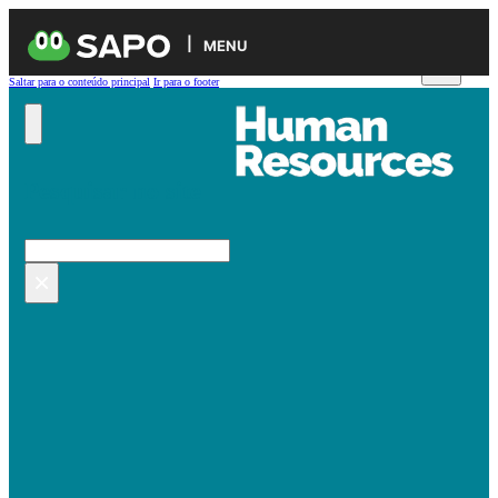
MENU
Saltar para o conteúdo principal
Ir para o footer
Pesquisar no site
Pesquisar
×