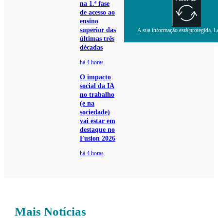
na 1.ª fase
de acesso ao
ensino
superior das
A sua informação está protegida. Le
últimas três
décadas
há 4 horas
O impacto
social da IA
no trabalho
(e na
sociedade)
vai estar em
destaque no
Fusion 2026
há 4 horas
Mais Notícias