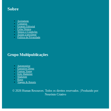
Sobre
Assinaturas
Contactos
Estatuto Editorial
Ficha Técnica
Termos e Condições
Assine a newsletter
Política de Privacidade
Grupo Multipublicações
Automonitor
Executive Digest
Forever Young
Kids Marketeer
Marketeer
Risco
Viagens & Resorts
© 2026 Human Resources. Todos os direitos reservados. | Produzido por:
Neurónio Criativo