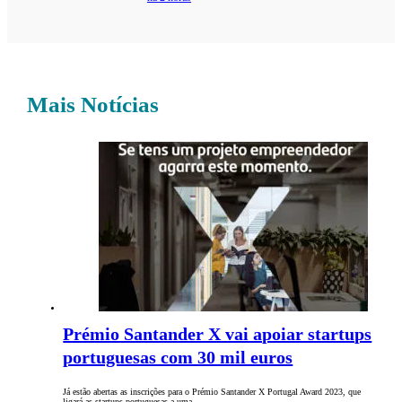
Mais Notícias
Prémio Santander X vai apoiar startups
portuguesas com 30 mil euros
Já estão abertas as inscrições para o Prémio Santander X Portugal Award 2023, que
ligará as startups portuguesas a uma…