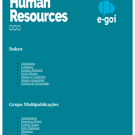
Sobre
Assinaturas
Contactos
Estatuto Editorial
Ficha Técnica
Termos e Condições
Assine a newsletter
Política de Privacidade
Grupo Multipublicações
Automonitor
Executive Digest
Forever Young
Kids Marketeer
Marketeer
Risco