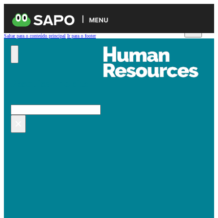
MENU
Saltar para o conteúdo principal
Ir para o footer
Pesquisar no site
Pesquisar
×