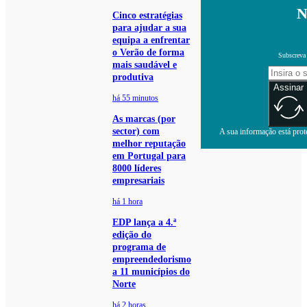
N
Cinco estratégias
para ajudar a sua
equipa a enfrentar
o Verão de forma
Subscreva 
mais saudável e
produtiva
Assinar
há 55 minutos
As marcas (por
sector) com
A sua informação está prote
melhor reputação
em Portugal para
8000 líderes
empresariais
há 1 hora
EDP lança a 4.ª
edição do
programa de
empreendedorismo
a 11 municípios do
Norte
há 2 horas