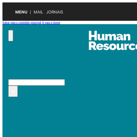
MENU
MAIL
JORNAIS
Saltar para o conteúdo principal
Ir para o footer
Pesquisar no site
Pesquisar
×