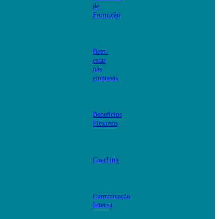
de
Formação
Bem-
estar
nas
empresas
Benefícios
Flexíveis
Coaching
Comunicação
Interna