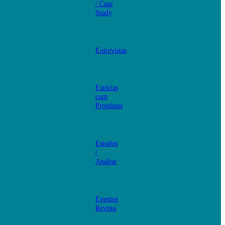
/ Case
Study
Entrevistas
Estórias
com
Propósito
Estudos
/
Análise
Eventos
Revista