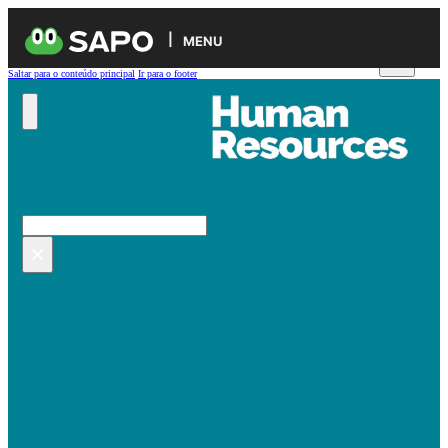
MENU
Saltar para o conteúdo principal
Ir para o footer
Pesquisar no site
Pesquisar
×