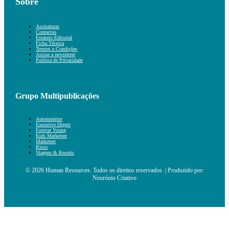
Sobre
Assinaturas
Contactos
Estatuto Editorial
Ficha Técnica
Termos e Condições
Assine a newsletter
Política de Privacidade
Grupo Multipublicações
Automonitor
Executive Digest
Forever Young
Kids Marketeer
Marketeer
Risco
Viagens & Resorts
© 2026 Human Resources. Todos os direitos reservados. | Produzido por:
Neurónio Criativo