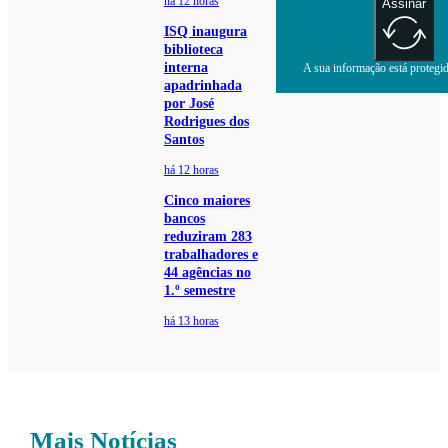
há 12 horas
Assinar
ISQ inaugura
biblioteca
interna
A sua informação está protegida
apadrinhada
por José
Rodrigues dos
Santos
há 12 horas
Cinco maiores
bancos
reduziram 283
trabalhadores e
44 agências no
1.º semestre
há 13 horas
Mais Notícias