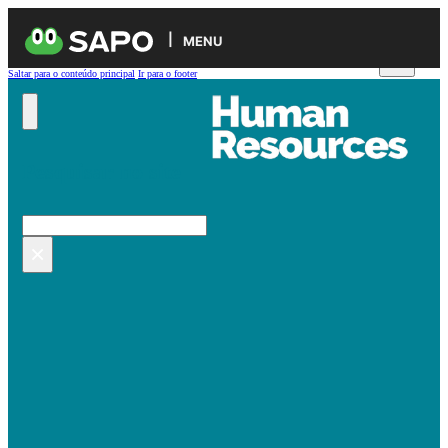
MENU
Saltar para o conteúdo principal
Ir para o footer
Pesquisar no site
Pesquisar
×