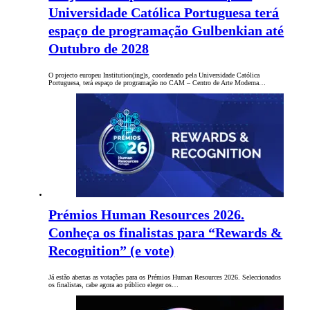
Universidade Católica Portuguesa terá
espaço de programação Gulbenkian até
Outubro de 2028
O projecto europeu Institution(ing)s, coordenado pela Universidade Católica
Portuguesa, terá espaço de programação no CAM – Centro de Arte Moderna…
Prémios Human Resources 2026.
Conheça os finalistas para “Rewards &
Recognition” (e vote)
Já estão abertas as votações para os Prémios Human Resources 2026. Seleccionados
os finalistas, cabe agora ao público eleger os…