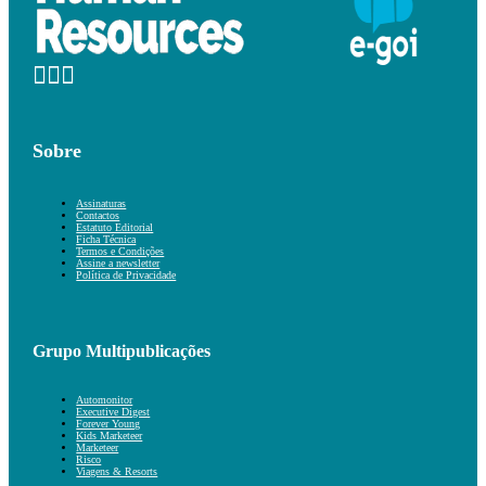
Sobre
Assinaturas
Contactos
Estatuto Editorial
Ficha Técnica
Termos e Condições
Assine a newsletter
Política de Privacidade
Grupo Multipublicações
Automonitor
Executive Digest
Forever Young
Kids Marketeer
Marketeer
Risco
Viagens & Resorts