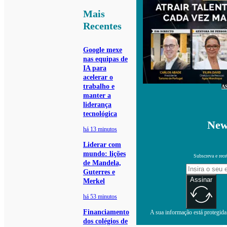
Mais
Recentes
Google mexe
nas equipas de
IA para
acelerar o
trabalho e
A
manter a
liderança
tecnológica
New
há 13 minutos
Liderar com
mundo: lições
Subscreva e rece
de Mandela,
Guterres e
Assinar
Merkel
há 53 minutos
Financiamento
A sua informação está protegida.
dos colégios de