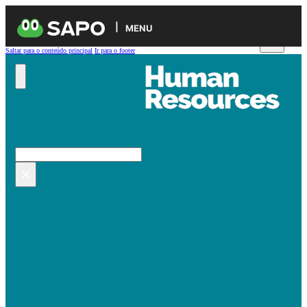
MENU
Saltar para o conteúdo principal
Ir para o footer
Pesquisar no site
Pesquisar
×