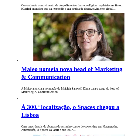
Contrariando o movimento de despedimentos das tecnológicas, a plataforma fintech
iCapital anunciou que vai expandir a sua equipa de desenvolvimento global…
Maleo nomeia nova head of Marketing
& Communication
A Maleo anuncia a nomeação de Mafalda Samwell Diniz para o cargo de head of
Marketing & Communication.
À 300.ª localização, o Spaces chegou a
Lisboa
Onze anos depois da abertura do primeiro centro de coworking em Herengracht,
Amesterdão, o Spaces vai abrir a sua 300.ª…