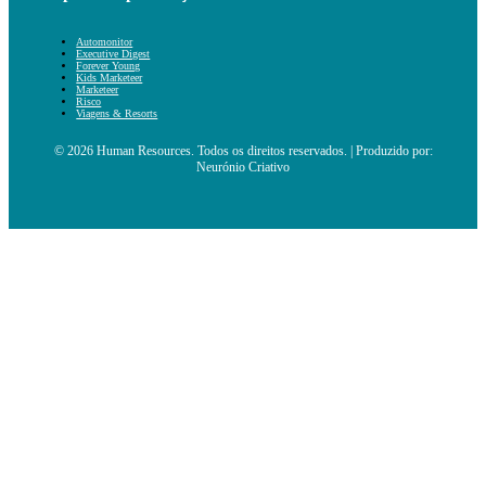
Automonitor
Executive Digest
Forever Young
Kids Marketeer
Marketeer
Risco
Viagens & Resorts
© 2026 Human Resources. Todos os direitos reservados. | Produzido por:
Neurónio Criativo