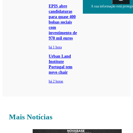
EPIS abre
A sua informação está protegid
candidaturas
para quase 400
bolsas sociais
com
investimento de
970 mil euros
há 1 hora
Urban Land
Institute
Portugal tem
novo chair
há 2 horas
Mais Notícias