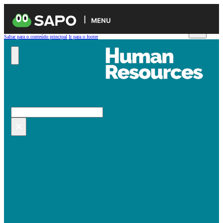
MENU
Saltar para o conteúdo principal
Ir para o footer
Pesquisar no site
Pesquisar
×