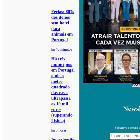
Férias: 80%
dos donos
sem hotel
para
animais em
Portugal
há 40 minutos
Há três
municípios
em Portugal
onde o
metro
ASSI
quadrado
das casas
ultrapassa
os 10 mil
Newsl
euros
(superando
Lisboa)
Subscreva e receba 
há 3 horas
Investigação