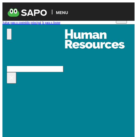
MENU
Saltar para o conteúdo principal
Ir para o footer
Pesquisar no site
Pesquisar
×