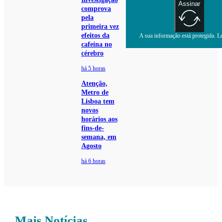
Assinar
comprova
pela
primeira vez
efeitos da
A sua informação está protegida. Le
cafeína no
cérebro
há 5 horas
Atenção,
Metro de
Lisboa tem
novos
horários aos
fins-de-
semana, em
Agosto
há 6 horas
Mais Notícias