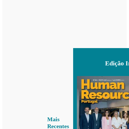
Edição 
Mais
Recentes