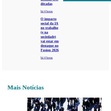
décadas
há 4 horas
O impacto
social da IA
no trabalho
(e na
sociedade)
vai estar em
destaque no
Fusion 2026
há 4 horas
Mais Notícias