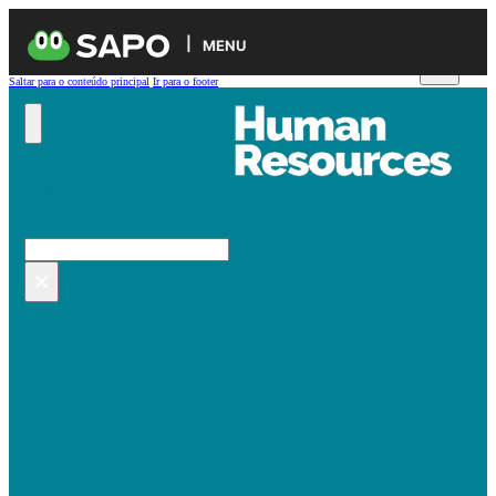
MENU
Saltar para o conteúdo principal
Ir para o footer
Pesquisar no site
Pesquisar
×