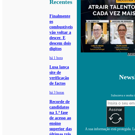
Recentes
Finalmente
os
combustíveis
vão voltar a
descer. E
descem dois
dígitos
ASS
há 1 hora
Lusa lança
site de
Newsl
verificação
de factos
há 3 horas
Subscreva e receba 
Recorde de
candidatos
Assinar
na 1.ª fase
de acesso ao
ensino
superior das
A sua informação está protegida. Le
últimas três