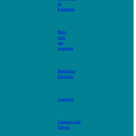
de
Formação
Bem-
estar
nas
empresas
Benefícios
Flexíveis
Coaching
Comunicação
Interna