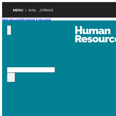
MENU
MAIL
JORNAIS
Saltar para o conteúdo principal
Ir para o footer
Pesquisar no site
Pesquisar
×