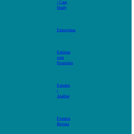
/ Case
Study
Entrevistas
Estórias
com
Propósito
Estudos
/
Análise
Eventos
Revista