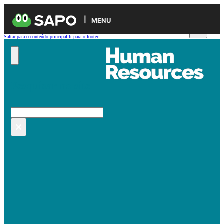
MENU
Saltar para o conteúdo principal
Ir para o footer
Pesquisar no site
Pesquisar
×