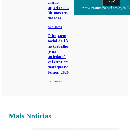
ensino
superior das
A sua informação está protegida. Le
últimas três
décadas
há 5 horas
O impacto
social da IA
no trabalho
(e na
sociedade)
vai estar em
destaque no
Fusion 2026
há 6 horas
Mais Notícias