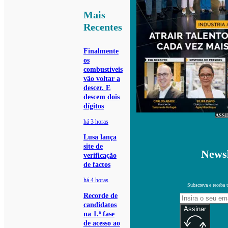
Mais
Recentes
Finalmente
os
combustíveis
vão voltar a
descer. E
descem dois
dígitos
ASS
há 3 horas
Lusa lança
site de
Newsl
verificação
de factos
há 4 horas
Subscreva e receba 
Recorde de
candidatos
Assinar
na 1.ª fase
de acesso ao