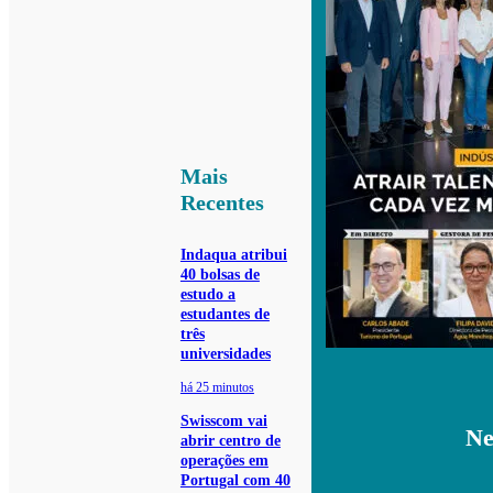
Mais
Recentes
Indaqua atribui
40 bolsas de
estudo a
estudantes de
três
universidades
há 25 minutos
Swisscom vai
Ne
abrir centro de
operações em
Portugal com 40