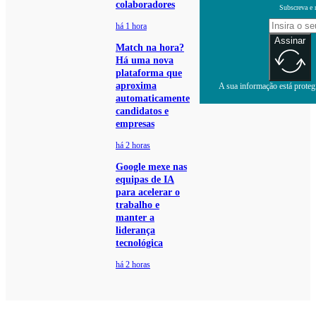
colaboradores
Subscreva e 
há 1 hora
Assinar
Match na hora?
Há uma nova
plataforma que
aproxima
A sua informação está protegi
automaticamente
candidatos e
empresas
há 2 horas
Google mexe nas
equipas de IA
para acelerar o
trabalho e
manter a
liderança
tecnológica
há 2 horas