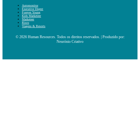
Automonitor
Executive Digest
Forever Young
Kids Marketeer
Marketeer
Risco
Viagens & Resorts
© 2026 Human Resources. Todos os direitos reservados. | Produzido por:
Neurónio Criativo