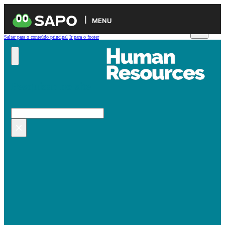
MENU
Saltar para o conteúdo principal
Ir para o footer
Pesquisar no site
Pesquisar
×