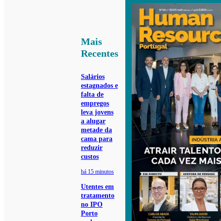
Mais
Recentes
Salários
estagnados e
falta de
empregos
leva jovens
a alugar
metade da
cama para
reduzir
custos
há 15 minutos
Utentes em
tratamento
no IPO
Porto