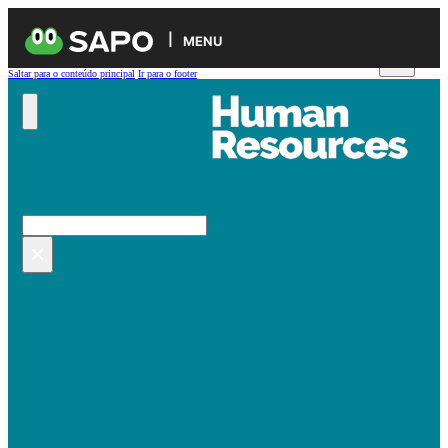
MENU
Saltar para o conteúdo principal
Ir para o footer
Pesquisar no site
Pesquisar
×