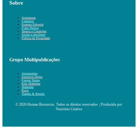
Sobre
Assinaturas
Contactos
Estatuto Editorial
Ficha Técnica
Termos e Condições
Assine a newsletter
Política de Privacidade
Grupo Multipublicações
Automonitor
Executive Digest
Forever Young
Kids Marketeer
Marketeer
Risco
Viagens & Resorts
© 2026 Human Resources. Todos os direitos reservados. | Produzido por:
Neurónio Criativo