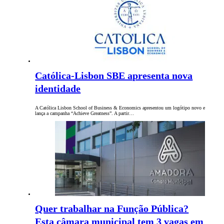
Católica-Lisbon SBE apresenta nova
identidade
A Católica Lisbon School of Business & Economics apresentou um logótipo novo e
lança a campanha “Achieve Greatness”. A partir…
Quer trabalhar na Função Pública?
Esta câmara municipal tem 3 vagas em