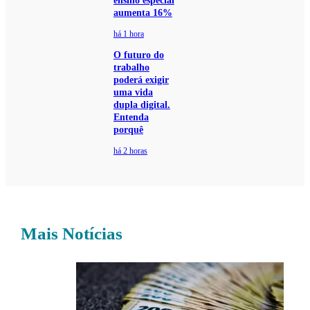
ensino especial
aumenta 16%
há 1 hora
O futuro do
trabalho
poderá exigir
uma vida
dupla digital.
Entenda
porquê
há 2 horas
Mais Notícias