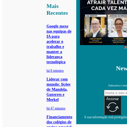
Mais
Recentes
Google mexe
nas equipas de
IA para
acelerar o
trabalho e
A
manter a
liderança
tecnológica
New
há 8 minutos
Liderar com
mundo: lições
Subscreva e rece
de Mandela,
Guterres e
Assinar
Merkel
há 47 minutos
Financiamento
A sua informação está protegida.
dos colégios de