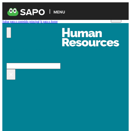
MENU
Saltar para o conteúdo principal
Ir para o footer
Pesquisar no site
Pesquisar
×