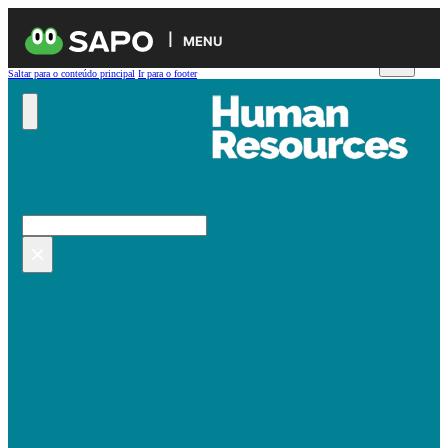
MENU
Saltar para o conteúdo principal
Ir para o footer
Pesquisar no site
Pesquisar
×