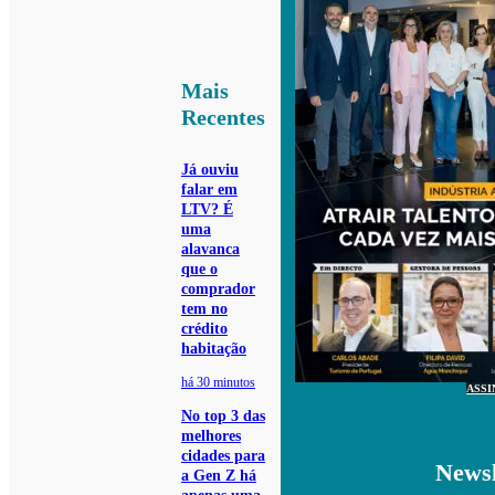
Mais
Recentes
Já ouviu
falar em
LTV? É
uma
alavanca
que o
comprador
tem no
crédito
habitação
há 30 minutos
ASSI
No top 3 das
melhores
cidades para
Newsl
a Gen Z há