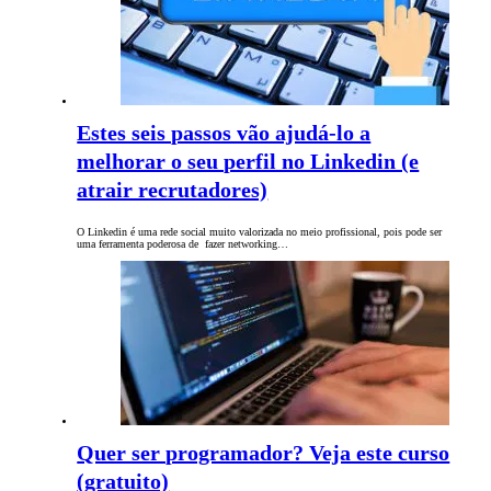
Estes seis passos vão ajudá-lo a
melhorar o seu perfil no Linkedin (e
atrair recrutadores)
O Linkedin é uma rede social muito valorizada no meio profissional, pois pode ser
uma ferramenta poderosa de fazer networking…
Quer ser programador? Veja este curso
(gratuito)