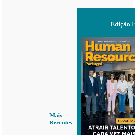
Edição 
Mais
Recentes