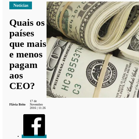
Notícias
Quais os
países
que mais
e menos
pagam
aos
CEO?
17 de
Flávia Brito
Novembro
2016 | 11:26