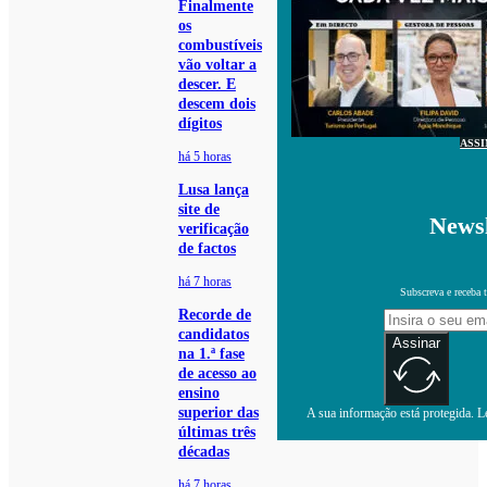
Finalmente
os
combustíveis
vão voltar a
descer. E
descem dois
dígitos
ASS
há 5 horas
Lusa lança
site de
Newsl
verificação
de factos
há 7 horas
Subscreva e receba 
Recorde de
candidatos
Assinar
na 1.ª fase
de acesso ao
ensino
superior das
A sua informação está protegida. Le
últimas três
décadas
há 7 horas