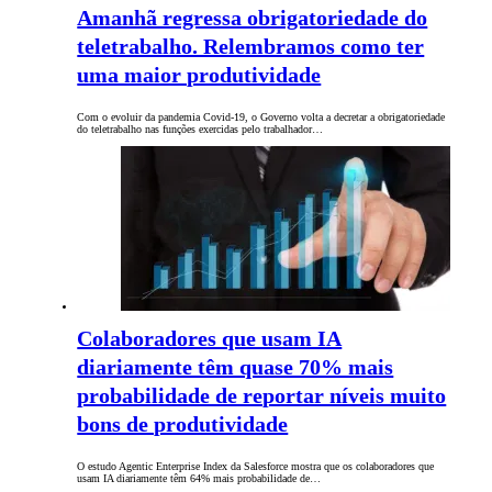
Amanhã regressa obrigatoriedade do
teletrabalho. Relembramos como ter
uma maior produtividade
Com o evoluir da pandemia Covid-19, o Governo volta a decretar a obrigatoriedade
do teletrabalho nas funções exercidas pelo trabalhador…
Colaboradores que usam IA
diariamente têm quase 70% mais
probabilidade de reportar níveis muito
bons de produtividade
O estudo Agentic Enterprise Index da Salesforce mostra que os colaboradores que
usam IA diariamente têm 64% mais probabilidade de…