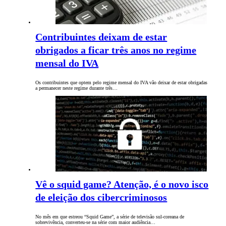
Contribuintes deixam de estar
obrigados a ficar três anos no regime
mensal do IVA
Os contribuintes que optem pelo regime mensal do IVA vão deixar de estar obrigadas
a permanecer neste regime durante três…
Vê o squid game? Atenção, é o novo isco
de eleição dos cibercriminosos
No mês em que estreou “Squid Game”, a série de televisão sul-coreana de
sobrevivência, converteu-se na série com maior audiência…