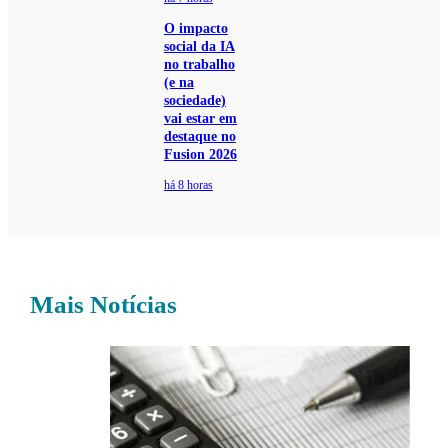
O impacto
social da IA
no trabalho
(e na
sociedade)
vai estar em
destaque no
Fusion 2026
há 8 horas
Mais Notícias