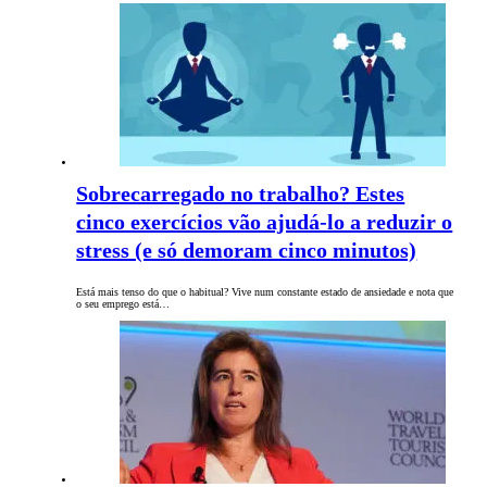
Sobrecarregado no trabalho? Estes
cinco exercícios vão ajudá-lo a reduzir o
stress (e só demoram cinco minutos)
Está mais tenso do que o habitual? Vive num constante estado de ansiedade e nota que
o seu emprego está…