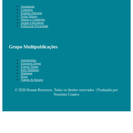
Assinaturas
Contactos
Estatuto Editorial
Ficha Técnica
Termos e Condições
Assine a newsletter
Política de Privacidade
Grupo Multipublicações
Automonitor
Executive Digest
Forever Young
Kids Marketeer
Marketeer
Risco
Viagens & Resorts
© 2026 Human Resources. Todos os direitos reservados. | Produzido por:
Neurónio Criativo