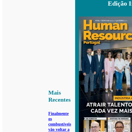
Edição 
Mais
Recentes
Finalmente
os
combustíveis
vão voltar a