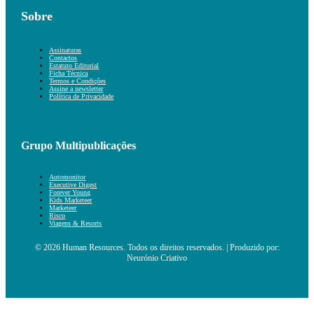
Sobre
Assinaturas
Contactos
Estatuto Editorial
Ficha Técnica
Termos e Condições
Assine a newsletter
Política de Privacidade
Grupo Multipublicações
Automonitor
Executive Digest
Forever Young
Kids Marketeer
Marketeer
Risco
Viagens & Resorts
© 2026 Human Resources. Todos os direitos reservados. | Produzido por:
Neurónio Criativo