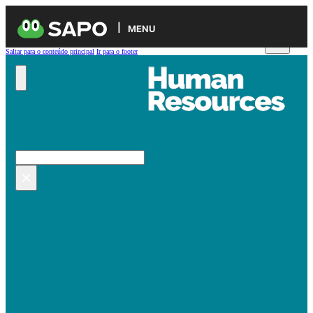
MENU
Saltar para o conteúdo principal
Ir para o footer
Pesquisar no site
Pesquisar
×