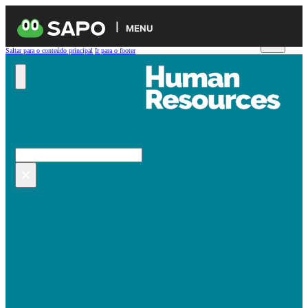
MENU
Saltar para o conteúdo principal
Ir para o footer
Pesquisar no site
Pesquisar
×