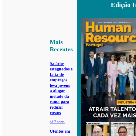
Edição 
Mais
Recentes
Salários
estagnados e
falta de
empregos
leva jovens
a alugar
metade da
cama para
reduzir
custos
há 7 horas
Utentes em