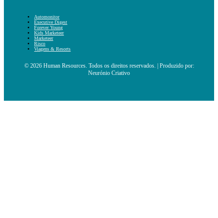
Automonitor
Executive Digest
Forever Young
Kids Marketeer
Marketeer
Risco
Viagens & Resorts
© 2026 Human Resources. Todos os direitos reservados. | Produzido por:
Neurónio Criativo