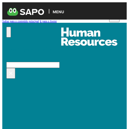
MENU
Saltar para o conteúdo principal
Ir para o footer
Pesquisar no site
Pesquisar
×