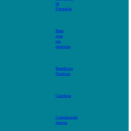
de
Formação
Bem-
estar
nas
empresas
Benefícios
Flexíveis
Coaching
Comunicação
Interna