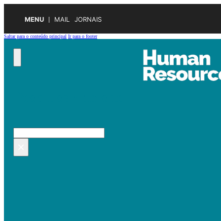
MENU
MAIL
JORNAIS
Saltar para o conteúdo principal
Ir para o footer
Pesquisar no site
Pesquisar
×