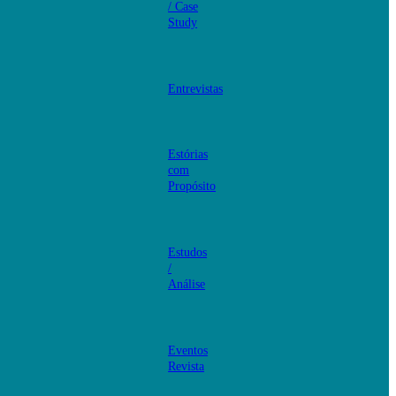
/ Case
Study
Entrevistas
Estórias
com
Propósito
Estudos
/
Análise
Eventos
Revista