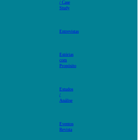
/ Case
Study
Entrevistas
Estórias
com
Propósito
Estudos
/
Análise
Eventos
Revista