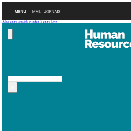
MENU
MAIL
JORNAIS
Saltar para o conteúdo principal
Ir para o footer
Pesquisar no site
Pesquisar
×