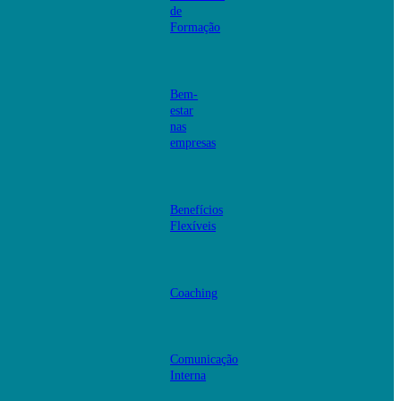
de
Formação
Bem-
estar
nas
empresas
Benefícios
Flexíveis
Coaching
Comunicação
Interna