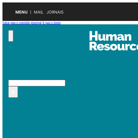
MENU
MAIL
JORNAIS
Saltar para o conteúdo principal
Ir para o footer
Pesquisar no site
Pesquisar
×