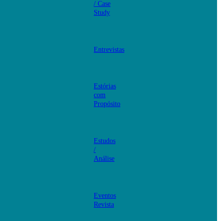
/ Case
Study
Entrevistas
Estórias
com
Propósito
Estudos
/
Análise
Eventos
Revista