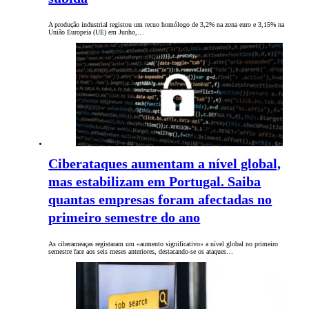
A produção industrial registou um recuo homólogo de 3,2% na zona euro e 3,15% na
União Europeia (UE) em Junho,…
Ciberataques aumentam a nível global,
mas estabilizam em Portugal. Saiba
quantas empresas foram afectadas no
primeiro semestre do ano
As ciberameaças registaram um «aumento significativo» a nível global no primeiro
semestre face aos seis meses anteriores, destacando-se os ataques…