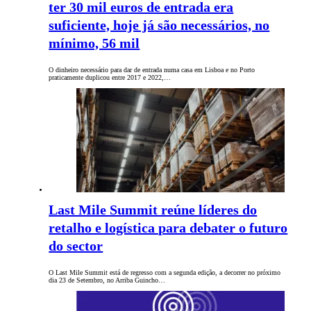
ter 30 mil euros de entrada era
suficiente, hoje já são necessários, no
mínimo, 56 mil
O dinheiro necessário para dar de entrada numa casa em Lisboa e no Porto
praticamente duplicou entre 2017 e 2022,…
Last Mile Summit reúne líderes do
retalho e logística para debater o futuro
do sector
O Last Mile Summit está de regresso com a segunda edição, a decorrer no próximo
dia 23 de Setembro, no Arriba Guincho…