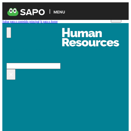
MENU
Saltar para o conteúdo principal
Ir para o footer
Pesquisar no site
Pesquisar
×