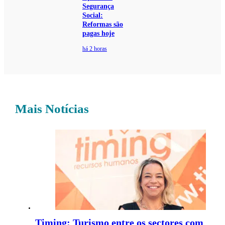
Segurança
Social:
Reformas são
pagas hoje
há 2 horas
Mais Notícias
Timing: Turismo entre os sectores com