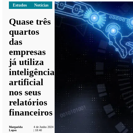
Estudos
Notícias
Quase três
quartos
das
empresas
já utiliza
inteligência
artificial
nos seus
relatórios
financeiros
Margarida
4 de Junho 2024
Lopes
| 18:40