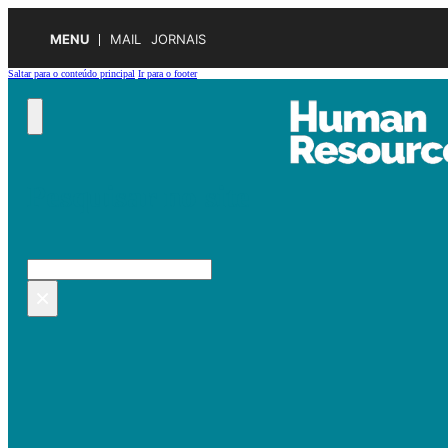
MENU
MAIL
JORNAIS
Saltar para o conteúdo principal
Ir para o footer
Pesquisar no site
Pesquisar
×