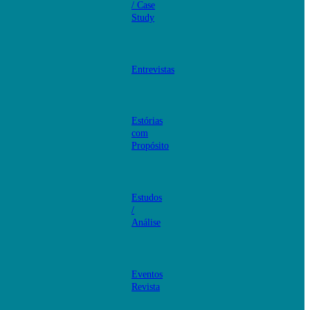
/ Case
Study
Entrevistas
Estórias
com
Propósito
Estudos
/
Análise
Eventos
Revista