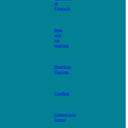
de
Formação
Bem-
estar
nas
empresas
Benefícios
Flexíveis
Coaching
Comunicação
Interna