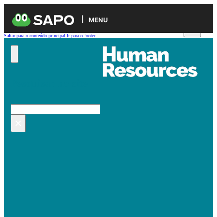
MENU
Saltar para o conteúdo principal
Ir para o footer
Pesquisar no site
Pesquisar
×