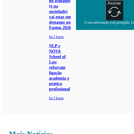
no trabalho
Assinar
(e na
sociedade)
vai estar em
destaque no
A sua informação está protegida. Le
Fusion 2026
há 2 horas
NLP e
NOVA
School of
Law
reforçam
ligação
academia e
prática
profissional
há 3 horas
Mais Notícias