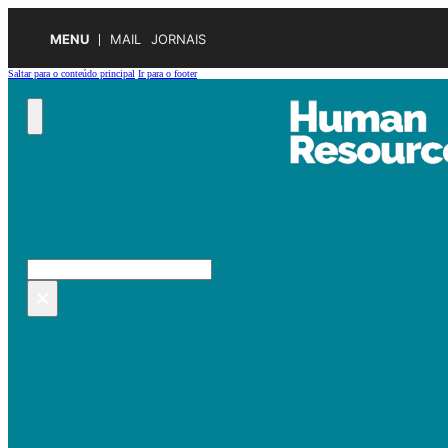
MENU
MAIL
JORNAIS
Saltar para o conteúdo principal
Ir para o footer
Pesquisar no site
Pesquisar
×