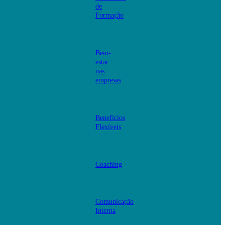
de
Formação
Bem-
estar
nas
empresas
Benefícios
Flexíveis
Coaching
Comunicação
Interna