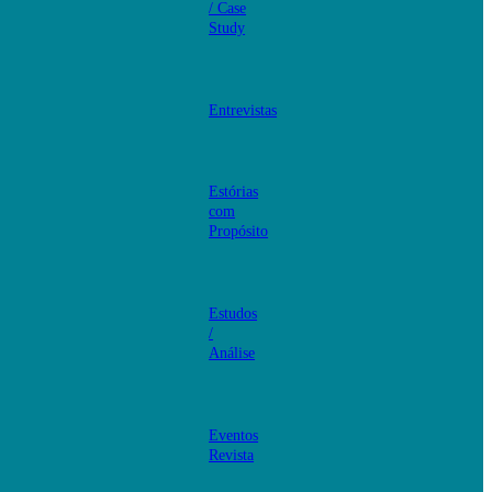
/ Case
Study
Entrevistas
Estórias
com
Propósito
Estudos
/
Análise
Eventos
Revista