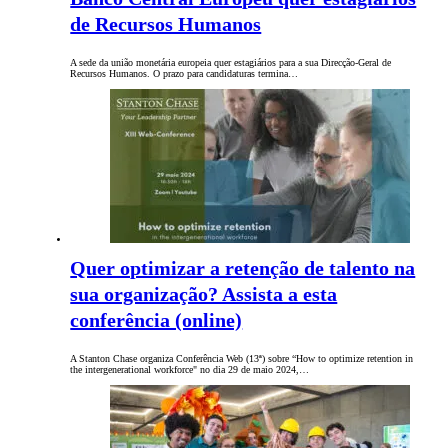
de Recursos Humanos
A sede da união monetária europeia quer estagiários para a sua Direcção-Geral de
Recursos Humanos. O prazo para candidaturas termina…
Quer optimizar a retenção de talento na
sua organização? Assista a esta
conferência (online)
A Stanton Chase organiza Conferência Web (13ª) sobre “How to optimize retention in
the intergenerational workforce" no dia 29 de maio 2024,…