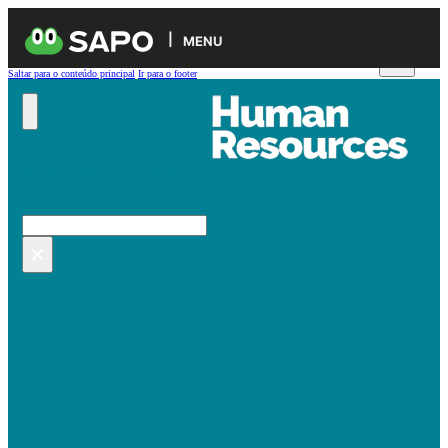
MENU
Saltar para o conteúdo principal
Ir para o footer
Pesquisar no site
Pesquisar
×