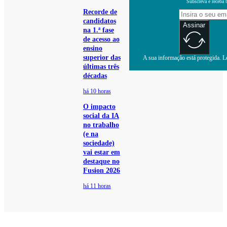
Subscreva e receba 
Recorde de
candidatos
Assinar
na 1.ª fase
de acesso ao
ensino
superior das
A sua informação está protegida. Le
últimas três
décadas
há 10 horas
O impacto
social da IA
no trabalho
(e na
sociedade)
vai estar em
destaque no
Fusion 2026
há 11 horas