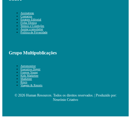
Assinaturas
Contactos
Estatuto Editorial
Ficha Técnica
Termos e Condições
Assine a newsletter
Política de Privacidade
Grupo Multipublicações
Automonitor
Executive Digest
Forever Young
Kids Marketeer
Marketeer
Risco
Viagens & Resorts
© 2026 Human Resources. Todos os direitos reservados. | Produzido por:
Neurónio Criativo