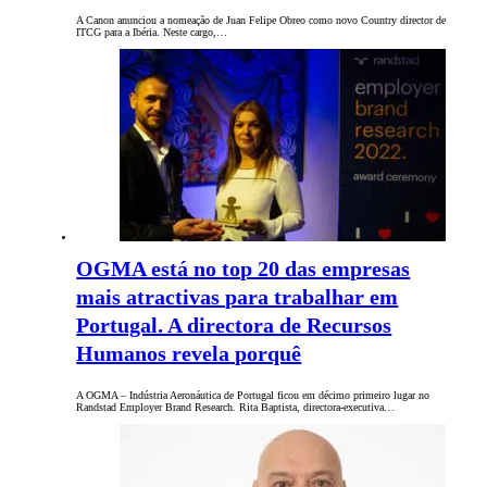
A Canon anunciou a nomeação de Juan Felipe Obreo como novo Country director de
ITCG para a Ibéria. Neste cargo,…
OGMA está no top 20 das empresas
mais atractivas para trabalhar em
Portugal. A directora de Recursos
Humanos revela porquê
A OGMA – Indústria Aeronáutica de Portugal ficou em décimo primeiro lugar no
Randstad Employer Brand Research. Rita Baptista, directora-executiva…