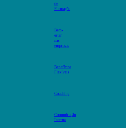
de
Formação
Bem-
estar
nas
empresas
Benefícios
Flexíveis
Coaching
Comunicação
Interna