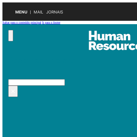
MENU
MAIL
JORNAIS
Saltar para o conteúdo principal
Ir para o footer
Pesquisar no site
Pesquisar
×