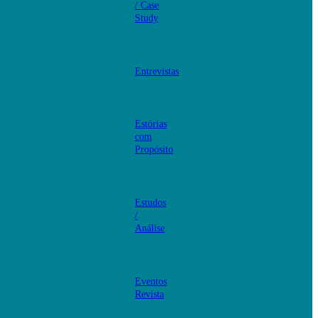
/ Case
Study
Entrevistas
Estórias
com
Propósito
Estudos
/
Análise
Eventos
Revista