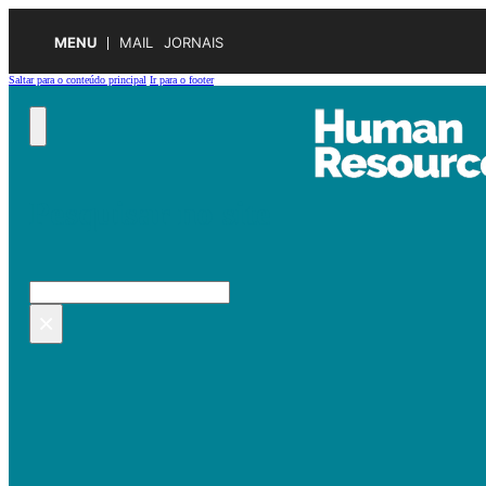
MENU
MAIL
JORNAIS
Saltar para o conteúdo principal
Ir para o footer
Pesquisar no site
Pesquisar
×