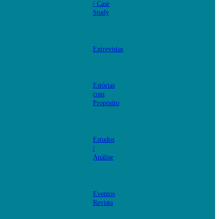
/ Case
Study
Entrevistas
Estórias
com
Propósito
Estudos
/
Análise
Eventos
Revista