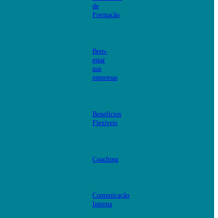
de
Formação
Bem-
estar
nas
empresas
Benefícios
Flexíveis
Coaching
Comunicação
Interna