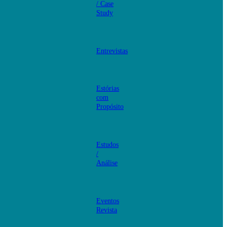
/ Case
Study
Entrevistas
Estórias
com
Propósito
Estudos
/
Análise
Eventos
Revista