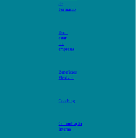
de
Formação
Bem-
estar
nas
empresas
Benefícios
Flexíveis
Coaching
Comunicação
Interna