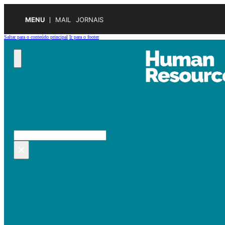
MENU
MAIL
JORNAIS
Saltar para o conteúdo principal
Ir para o footer
Pesquisar no site
Pesquisar
×